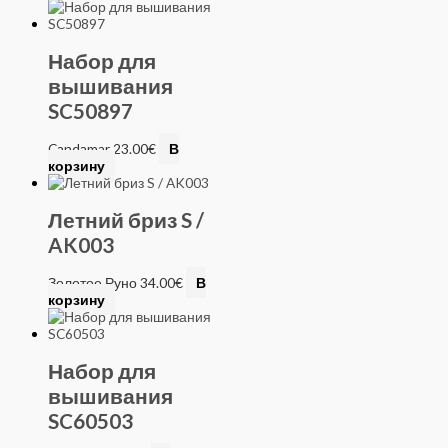
Набор для
вышивания
SC50897
Candamar
23.00
€
В
корзину
Летний бриз S /
AK003
Золотое Руно
34.00
€
В
корзину
Набор для
вышивания
SC60503