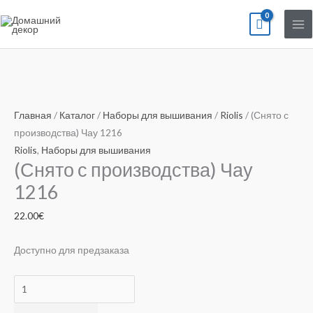
Перейти
к
содержимому
Количество
товара
Главная
/
Каталог
/
Наборы для вышивания
/
Riolis
/ (Снято с
(Снято
производства) Чау 1216
с
Riolis
,
Наборы для вышивания
(Снято с производства) Чау
производства)
Чау
1216
1216
22.00
€
Доступно для предзаказа