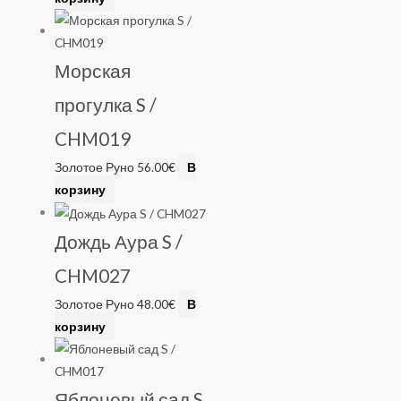
Морская
прогулка S /
CHM019
Золотое Руно
56.00
€
В
корзину
Дождь Аура S /
CHM027
Золотое Руно
48.00
€
В
корзину
Яблоневый сад S