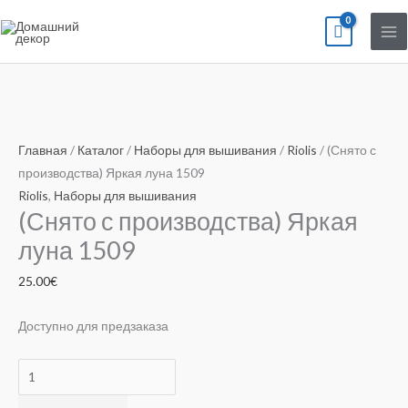
Перейти
к
содержимому
Количество
товара
Главная
/
Каталог
/
Наборы для вышивания
/
Riolis
/ (Снято с
(Снято
производства) Яркая луна 1509
с
Riolis
,
Наборы для вышивания
(Снято с производства) Яркая
производства)
Яркая
луна 1509
луна
25.00
€
1509
Доступно для предзаказа