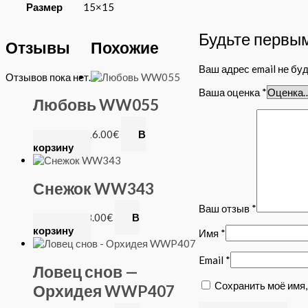
Размер
15×15
Будьте первым
Отзывы
Похожие
Ваш адрес email не бу
Отзывов пока нет.
Ваша оценка
*
Любовь WW055
WizardiArt
16.00
€
В
корзину
Снежок WW343
Ваш отзыв
*
WizardiArt
8.00
€
В
корзину
Имя
*
Email
*
Ловец снов —
Сохранить моё имя,
Орхидея WWP407