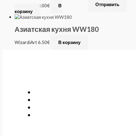
WizardiArt
8.00
€
В
корзину
Азиатская кухня WW180
WizardiArt
6.50
€
В корзину