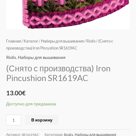
Главная
/
Каталог
/
Наборы для вышивания
/
Riolis
/ (Снято с
производства) Iron Pincushion SR1619AC
Riolis
,
Наборы для вышивания
(Снято с производства) Iron
Pincushion SR1619AC
13.00
€
Доступно для предзаказа
Alternative:
В корзину
Артикул:
SR1619AC
Категории:
Riolis
,
Наборы для вышивания