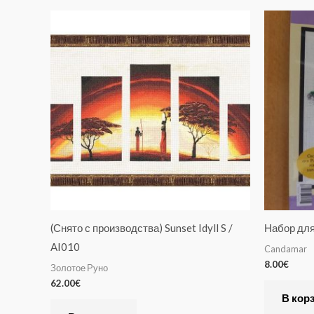
(Снято с производства) Sunset Idyll S /
Набор дл
AI010
Candamar
8.00
€
Золотое Руно
62.00
€
В кор