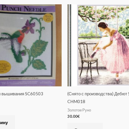
я вышивания SC60503
(Снято с производства) Дебют S
CHM018
Золотое Руно
30.00
€
зину