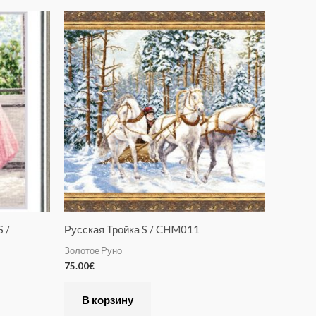
 /
Русская Тройка S / CHM011
Золотое Руно
75.00
€
В корзину