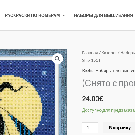
РАСКРАСКИ ПО НОМЕРАМ
НАБОРЫ ДЛЯ ВЫШИВАНИЯ
Количество
Главная
/
Каталог
/
Наборы
Ship 1511
товара
(Снято
Riolis
,
Наборы для выши
с
(Снято с про
производства)
Pirate
24.00
€
Ship
1511
Доступно для предзаказа
В корзину