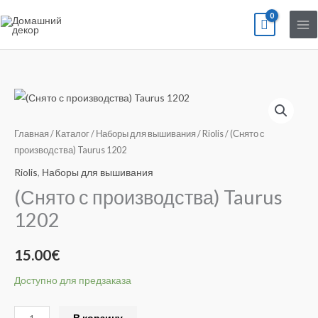
Перейти
к
содержимому
Количество
товара
(Снято
Главная
/
Каталог
/
Наборы для вышивания
/
Riolis
/ (Снято с
с
производства) Taurus 1202
производства)
Riolis
,
Наборы для вышивания
Taurus
(Снято с производства) Taurus
1202
1202
15.00
€
Доступно для предзаказа
Alternative:
В корзину