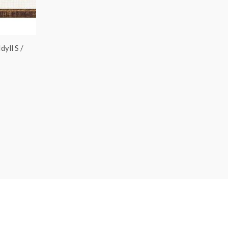
yll S /