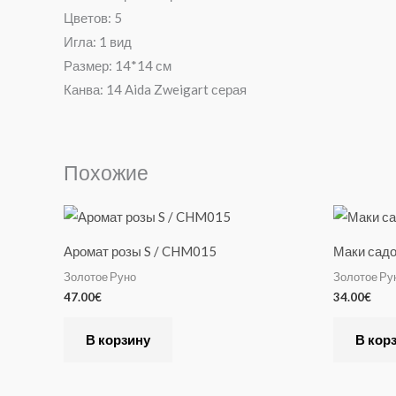
Цветов: 5
Игла: 1 вид
Размер: 14*14 см
Канва: 14 Aida Zweigart серая
Похожие
Аромат розы S / CHM015
Маки садо
Золотое Руно
Золотое Ру
47.00
€
34.00
€
В корзину
В кор