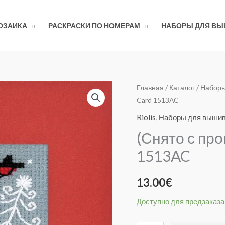
ОЗАИКА
РАСКРАСКИ ПО НОМЕРАМ
НАБОРЫ ДЛЯ В
Количество
Главная
/
Каталог
/
Наборы
Card 1513AC
товара
(Снято
Riolis
,
Наборы для выши
с
(Снято с про
производства)
1513AC
Winter
Card
13.00
€
1513AC
Доступно для предзаказа