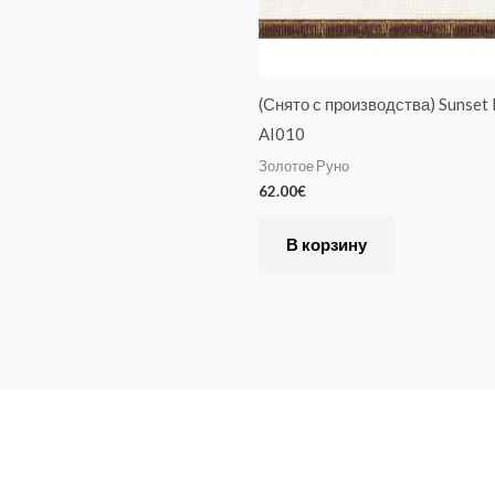
(Снято с производства) Sunset Id
AI010
Золотое Руно
62.00
€
В корзину