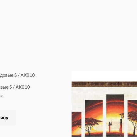
вые S / AK010
но
зину