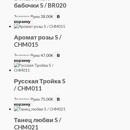
бабочки S / BR020
Золотое Руно
38.00
€
В
корзину
Аромат розы S /
CHM015
Золотое Руно
47.00
€
В
корзину
Русская Тройка S
/ CHM011
Золотое Руно
75.00
€
В
корзину
Танец любви S /
CHM021