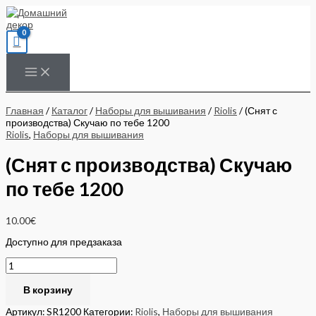
Перейти
Количество
к
товара
содержимому
(Снят
с
производства)
Скучаю
по
тебе
1200
Главная
/
Каталог
/
Наборы для вышивания
/
Riolis
/ (Снят с
производства) Скучаю по тебе 1200
Riolis
,
Наборы для вышивания
(Снят с производства) Скучаю
по тебе 1200
10.00
€
Доступно для предзаказа
В корзину
Артикул:
SR1200
Категории:
Riolis
,
Наборы для вышивания