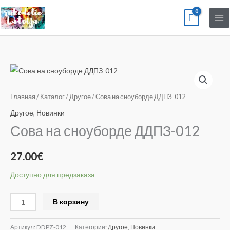
Перейти
к
содержимому
Количество
товара
Сова
Главная
/
Каталог
/
Другое
/ Сова на сноуборде ДДПЗ-012
на
Другое
,
Новинки
сноуборде
Сова на сноуборде ДДПЗ-012
ДДПЗ-012
27.00
€
Доступно для предзаказа
Alternative:
В корзину
Артикул:
DDPZ-012
Категории:
Другое
,
Новинки