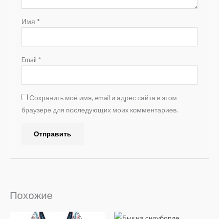
Имя
*
Email
*
Сохранить моё имя, email и адрес сайта в этом
браузере для последующих моих комментариев.
A
l
t
e
Похожие
r
n