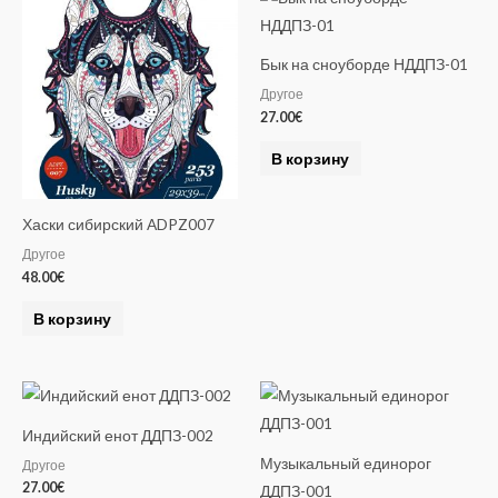
a
t
Бык на сноуборде НДДПЗ-01
i
Другое
v
27.00
€
e
:
В корзину
Хаски сибирский ADPZ007
Другое
48.00
€
В корзину
Индийский енот ДДПЗ-002
Музыкальный единорог
Другое
27.00
€
ДДПЗ-001