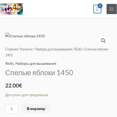
Перейти
к
содержимому
Количество
товара
Спелые
Главная
/
Каталог
/
Наборы для вышивания
/
Riolis
/ Спелые яблоки
яблоки
1450
1450
Riolis
,
Наборы для вышивания
Спелые яблоки 1450
22.00
€
Доступно для предзаказа
Alternative:
В корзину