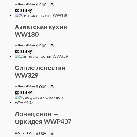
WizardiArt
6.50
€
В
корзину
Азиатская кухня
WW180
WizardiArt
6.50
€
В
корзину
Синие лепестки
WW329
WizardiArt
8.00
€
В
корзину
Ловец снов —
Орхидея WWP407
WizardiArt
8.00
€
В