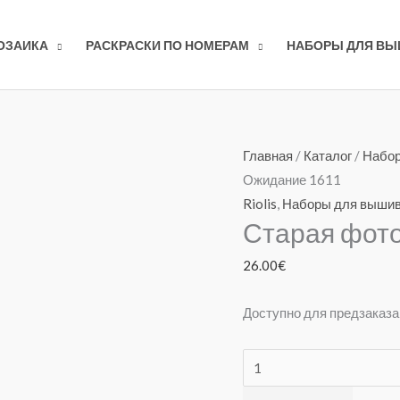
ОЗАИКА
РАСКРАСКИ ПО НОМЕРАМ
НАБОРЫ ДЛЯ В
Количество
Главная
/
Каталог
/
Набор
товара
Ожидание 1611
Старая
Riolis
,
Наборы для выши
Старая фот
фотография.
Ожидание
26.00
€
1611
Доступно для предзаказа
Alterna