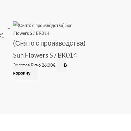
31
(Снято с производства)
Sun Flowers S / BR014
Золотое Руно
26.00
€
В
корзину