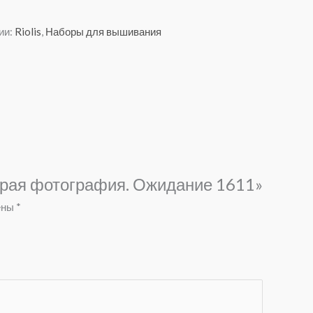
ии:
Riolis
,
Наборы для вышивания
тарая фотография. Ожидание 1611»
ены
*