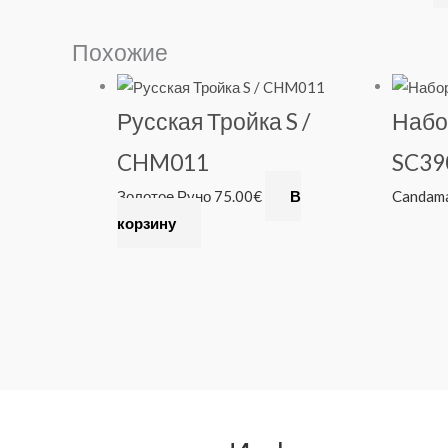
A
Похожие
l
t
Русская Тройка S /
Набо
e
r
CHM011
SC39
n
Золотое Руно
75.00
€
В
Candam
a
корзину
t
i
v
e
: