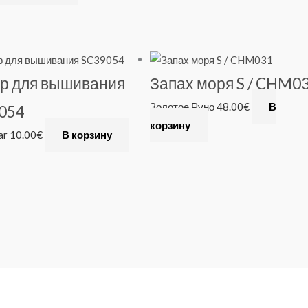
р для вышивания
Запах моря S / CHM0
Золотое Руно
48.00
€
В
054
корзину
ar
10.00
€
В корзину