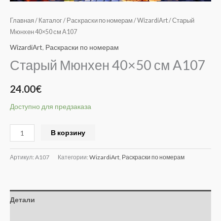
Главная
/
Каталог
/
Раскраски по номерам
/
WizardiArt
/ Старый
Мюнхен 40×50 см A107
WizardiArt
,
Раскраски по номерам
Старый Мюнхен 40×50 см A107
24.00
€
Доступно для предзаказа
Alternative:
В корзину
Артикул:
A107
Категории:
WizardiArt
,
Раскраски по номерам
Детали
Отзывы (0)