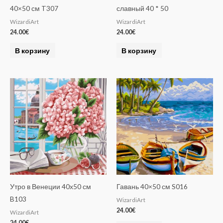
40×50 см T307
славный 40 * 50
WizardiArt
WizardiArt
24.00
€
24.00
€
В корзину
В корзину
Утро в Венеции 40х50 см
Гавань 40×50 см S016
B103
WizardiArt
24.00
€
WizardiArt
24.00
€