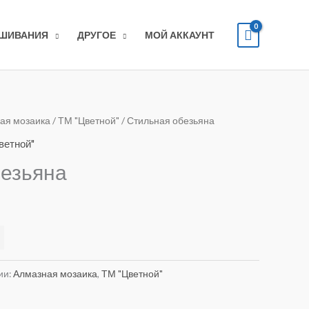
ЫШИВАНИЯ
ДРУГОЕ
МОЙ АККАУНТ
ая мозаика
/
ТМ "Цветной"
/ Стильная обезьяна
ветной"
безьяна
Alternative:
ии:
Алмазная мозаика
,
ТМ "Цветной"