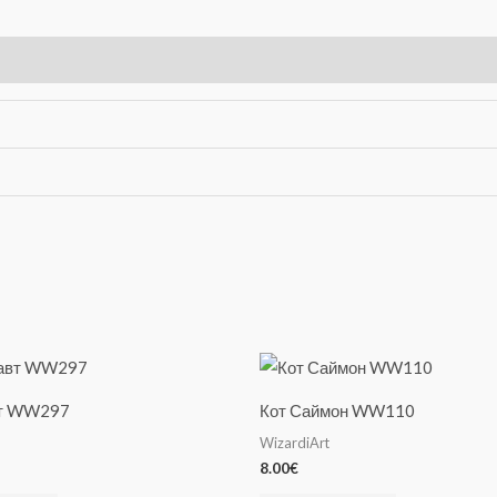
вт WW297
Кот Саймон WW110
WizardiArt
8.00
€