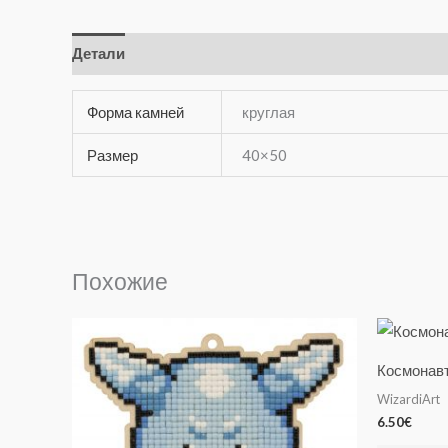
Детали
Отзывы (0)
Форма камней
круглая
Размер
40×50
Похожие
Космона
WizardiArt
6.50
€