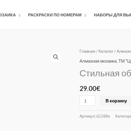
ОЗАИКА
РАСКРАСКИ ПО НОМЕРАМ
НАБОРЫ ДЛЯ В
Количество
Главная
/
Каталог
/
Алмазн
товара
Алмазная мозаика
,
ТМ "Ц
Стильная
Стильная о
обезьяна
29.00
€
В корзину
Артикул:
LG188e
Категор