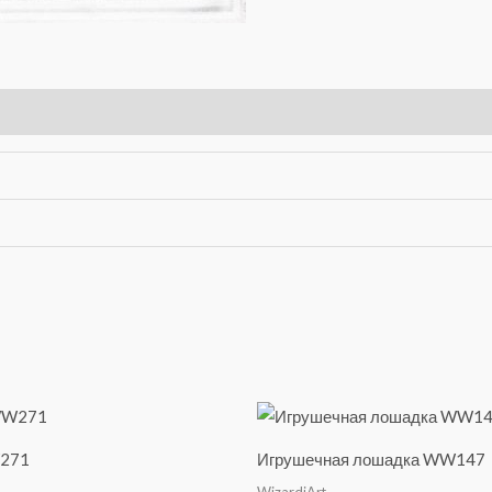
271
Игрушечная лошадка WW147
WizardiArt