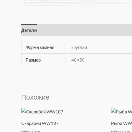
Детали
Отзывы (0)
Форма камней
круглая
Размер
40×50
Похожие
Скарабей WW187
Рыба WW
WizardiArt
WizardiArt