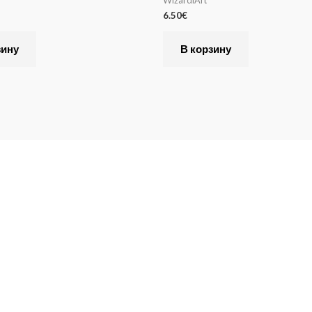
6.50
€
зину
В корзину