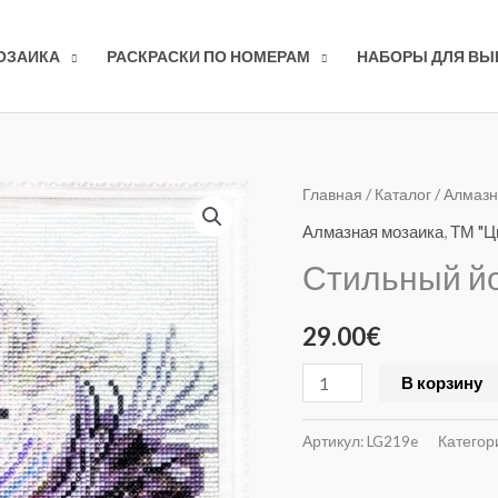
ОЗАИКА
РАСКРАСКИ ПО НОМЕРАМ
НАБОРЫ ДЛЯ В
Количество
Главная
/
Каталог
/
Алмазн
товара
Алмазная мозаика
,
ТМ "Ц
Стильный
Стильный й
йорк
29.00
€
В корзину
Артикул:
LG219e
Категор