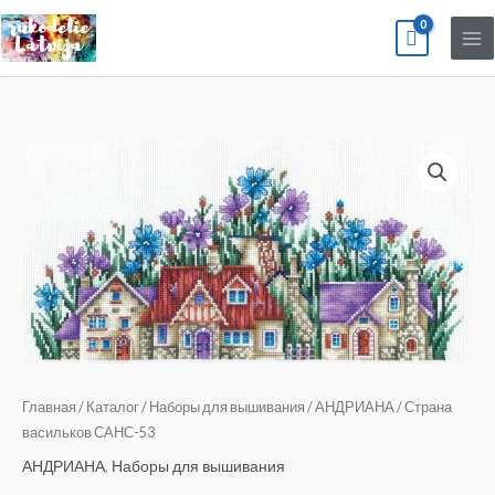
Перейти
к
содержимому
Количество
товара
Страна
васильков
САНС-53
Главная
/
Каталог
/
Наборы для вышивания
/
АНДРИАНА
/ Страна
васильков САНС-53
АНДРИАНА
,
Наборы для вышивания