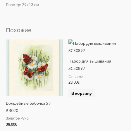
Размер: 29х13 см
Похожие
Набор для вышивания
SC50897
Candamar
23.00
€
В корзину
Волшебные бабочки S /
BR020
Золотое Руно
38.00
€