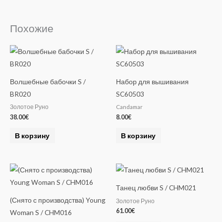
Похожие
Волшебные бабочки S /
Набор для вышивания
BR020
SC60503
Золотое Руно
Candamar
38.00
€
8.00
€
В корзину
В корзину
Танец любви S / CHM021
(Снято с производства) Young
Золотое Руно
61.00
€
Woman S / CHM016