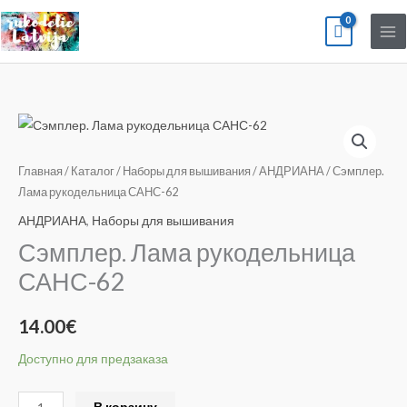
Перейти
к
содержимому
Количество
товара
Сэмплер.
Главная
/
Каталог
/
Наборы для вышивания
/
АНДРИАНА
/ Сэмплер.
Лама
Лама рукодельница САНС-62
рукодельница
АНДРИАНА
,
Наборы для вышивания
САНС-62
Сэмплер. Лама рукодельница
САНС-62
14.00
€
Доступно для предзаказа
Alternative:
В корзину