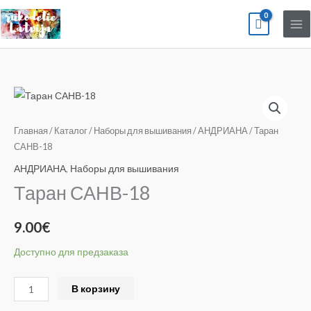
Перейти
к
содержимому
Количество
товара
Таран
Главная
/
Каталог
/
Наборы для вышивания
/
АНДРИАНА
/ Таран
САНВ-18
САНВ-18
АНДРИАНА
,
Наборы для вышивания
Таран САНВ-18
9.00
€
Доступно для предзаказа
Alternative:
В корзину