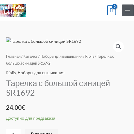
Перейти
к
содержимому
Количество
товара
Тарелка
Главная
/
Каталог
/
Наборы для вышивания
/
Riolis
/ Тарелка с
с
большой синицей SR1692
большой
Riolis
,
Наборы для вышивания
синицей
Тарелка с большой синицей
SR1692
SR1692
24.00
€
Доступно для предзаказа
Alternative:
В корзину