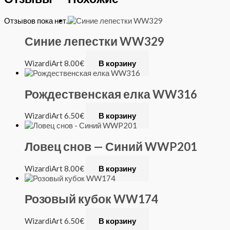
Отзывов пока нет.
Синие лепестки WW329
WizardiArt
8.00
€
В корзину
Рождественская елка WW316
WizardiArt
6.50
€
В корзину
Ловец снов — Синий WWP201
WizardiArt
8.00
€
В корзину
Розовый кубок WW174
WizardiArt
6.50
€
В корзину