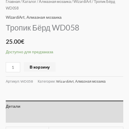
Главная
/
Каталог
/
Алмазная мозаика
/
WizardiArt
/ Тропик Бёрд
WD058
WizardiArt
,
Алмазная мозаика
Тропик Бёрд WD058
25.00
€
Доступно для предзаказа
Alternative:
В корзину
Артикул:
WD058
Категории:
WizardiArt
,
Алмазная мозаика
Детали
Отзывы (0)