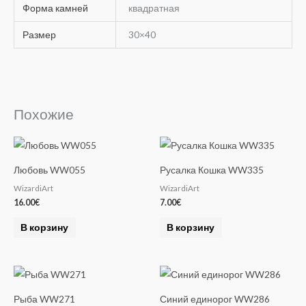
Форма камней
квадратная
Размер
30×40
Похожие
Любовь WW055
Русалка Кошка WW335
WizardiArt
WizardiArt
16.00
€
7.00
€
В корзину
В корзину
Рыба WW271
Синий единорог WW286