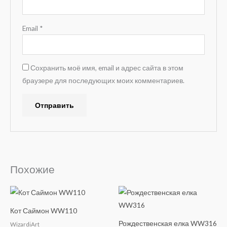
Email
*
Сохранить моё имя, email и адрес сайта в этом
браузере для последующих моих комментариев.
A
l
t
e
Похожие
r
n
a
Кот Саймон WW110
t
Рождественская елка WW316
WizardiArt