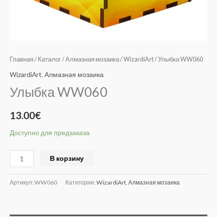
Главная
/
Каталог
/
Алмазная мозаика
/
WizardiArt
/ Улыбка WW060
WizardiArt
,
Алмазная мозаика
Улыбка WW060
13.00
€
Доступно для предзаказа
Alternative:
В корзину
Артикул:
WW060
Категории:
WizardiArt
,
Алмазная мозаика