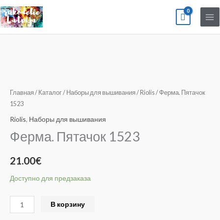
Перейти
к
содержимому
Количество
товара
Ферма.
Главная
/
Каталог
/
Наборы для вышивания
/
Riolis
/ Ферма. Пятачок
Пятачок
1523
1523
Riolis
,
Наборы для вышивания
Ферма. Пятачок 1523
21.00
€
Доступно для предзаказа
Alternative:
В корзину