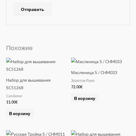
A
l
t
e
Похожие
r
n
a
Масленица S / CHM033
t
Набор для вышивания
Золотое Руно
i
72.00
€
SC51268
v
Candamar
e
В корзину
11.00
€
:
В корзину