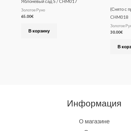
Яблоневый сад S / CHM017
t
(Снято с 
Золотое Руно
i
65.00
€
CHM018
v
Золотое Ру
e
В корзину
30.00
€
:
В кор
Информация
О магазине