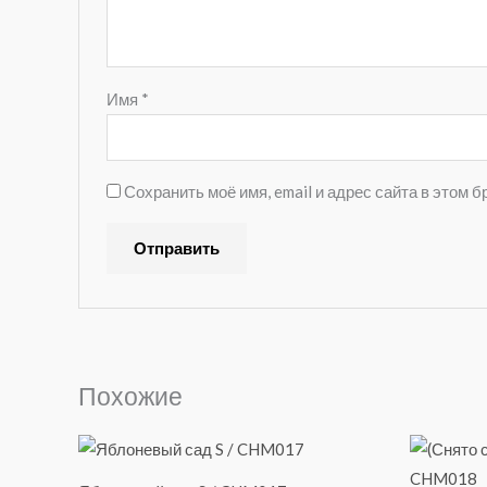
Имя
*
Сохранить моё имя, email и адрес сайта в этом
A
l
t
e
Похожие
r
n
a