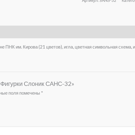
Артикул:
SANS-32
Катего
е ПНК им. Кирова (21 цветов), игла, цветная символьная схема, 
 «Фигурки Слоник САНС-32»
ные поля помечены
*