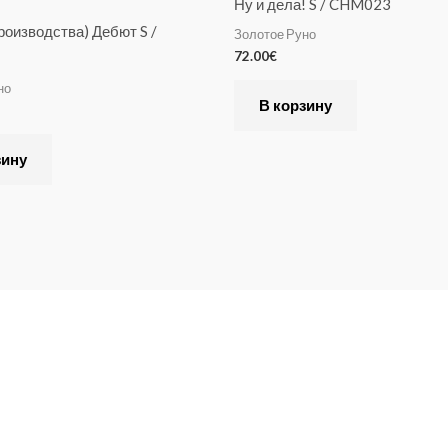
Ну и дела! S / CHM023
производства) Дебют S /
Золотое Руно
72.00
€
но
В корзину
зину