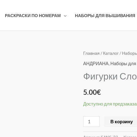
РАСКРАСКИ ПО НОМЕРАМ
НАБОРЫ ДЛЯ ВЫШИВАНИЯ
Количество
Главная
/
Каталог
/
Наборы
товара
АНДРИАНА
,
Наборы для
Фигурки
Фигурки Сл
Слоник
САНС-32
5.00
€
Доступно для предзаказа
В корзину