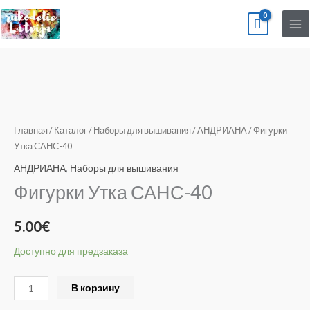
Перейти
к
содержимому
Количество
товара
Фигурки
Главная
/
Каталог
/
Наборы для вышивания
/
АНДРИАНА
/ Фигурки
Утка
Утка САНС-40
САНС-40
АНДРИАНА
,
Наборы для вышивания
Фигурки Утка САНС-40
5.00
€
Доступно для предзаказа
Alternative:
В корзину