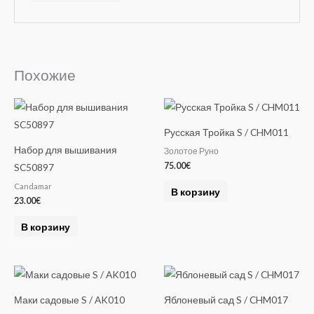
A
l
t
e
Похожие
r
n
a
Русская Тройка S / CHM011
t
Набор для вышивания
Золотое Руно
i
75.00
€
SC50897
v
Candamar
e
В корзину
23.00
€
:
В корзину
Маки садовые S / AK010
Яблоневый сад S / CHM017