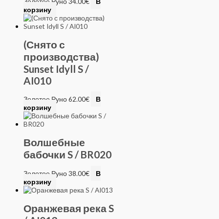
Золотое Руно
34.00
€
В
корзину
(Снято с
производства)
Sunset Idyll S /
AI010
Золотое Руно
62.00
€
В
корзину
Волшебные
бабочки S / BR020
Золотое Руно
38.00
€
В
корзину
Оранжевая река S