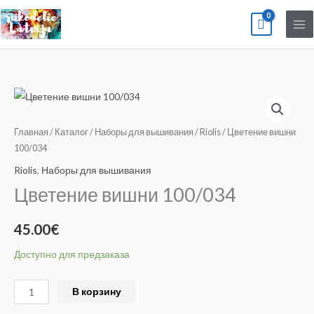
Перейти
к
содержимому
Количество
товара
Цветение
Главная
/
Каталог
/
Наборы для вышивания
/
Riolis
/ Цветение вишни
вишни
100/034
100/034
Riolis
,
Наборы для вышивания
Цветение вишни 100/034
45.00
€
Доступно для предзаказа
Alternative:
В корзину