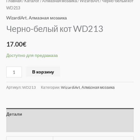
Главная
/
Каталог
/
Алмазная мозаика
/
WizardiArt
/ Черно-белый кот
WD213
WizardiArt
,
Алмазная мозаика
Черно-белый кот WD213
17.00
€
Доступно для предзаказа
Alternative:
В корзину
Артикул:
WD213
Категории:
WizardiArt
,
Алмазная мозаика
Детали
Отзывы (0)