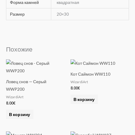
Форма камней
квадратная
Размер
20×30
Похожие
Кот Саймон WW110
Ловец снов — Серый
WizardiArt
8.00
€
WWP200
WizardiArt
В корзину
8.00
€
В корзину