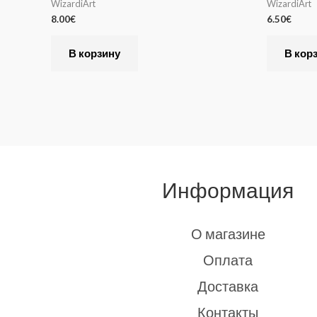
WizardiArt
WizardiArt
8.00
€
6.50
€
В корзину
В кор
Информация
О магазине
Оплата
Доставка
Контакты