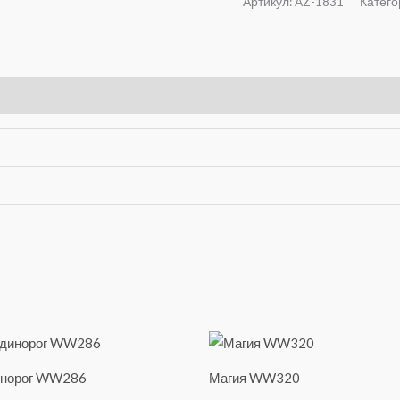
Артикул:
AZ-1831
Катего
инорог WW286
Магия WW320