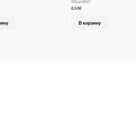
WizardiArt
6.50
€
зину
В корзину