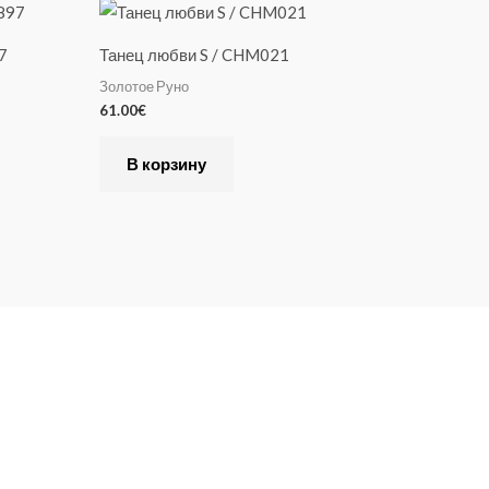
7
Танец любви S / CHM021
Золотое Руно
61.00
€
В корзину