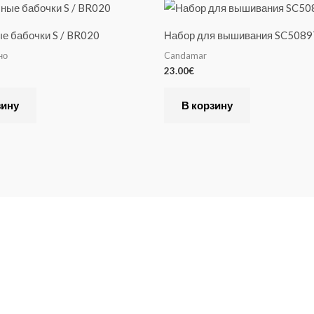
 бабочки S / BR020
Набор для вышивания SC5089
но
Candamar
23.00
€
зину
В корзину