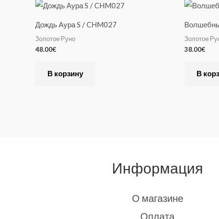
Дождь Аура S / CHM027
Волшебные
Золотое Руно
Золотое Ру
48.00
€
38.00
€
В корзину
В кор
Информация
О магазине
Оплата