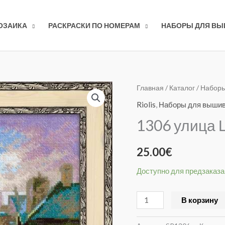
ОЗАИКА
РАСКРАСКИ ПО НОМЕРАМ
НАБОРЫ ДЛЯ В
Количество
Главная
/
Каталог
/
Наборы
товара
Riolis
,
Наборы для выши
1306
1306 улица 
улица
Цветочная
25.00
€
Доступно для предзаказа
В корзину