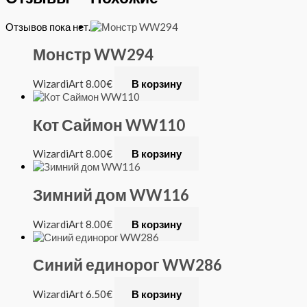
Отзывов пока нет.
Монстр WW294
WizardiArt
8.00
€
В корзину
Кот Саймон WW110
WizardiArt
8.00
€
В корзину
Зимний дом WW116
WizardiArt
8.00
€
В корзину
Синий единорог WW286
WizardiArt
6.50
€
В корзину