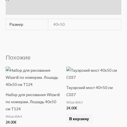
Отзывы (0)
Размер
40×50
Похожие
Тауэрский мост 40×50 см
Набор для рисования Wizardi
C037
по номерам. Лошадь 40х50
WizardiArt
24.00
€
см Т124
WizardiArt
В корзину
24.00
€