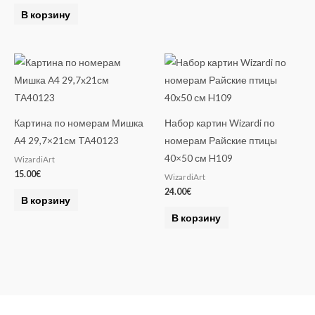
В корзину
Картина по номерам Мишка
Набор картин Wizardi по
A4 29,7×21см TA40123
номерам Райские птицы
40×50 см H109
WizardiArt
15.00
€
WizardiArt
24.00
€
В корзину
В корзину