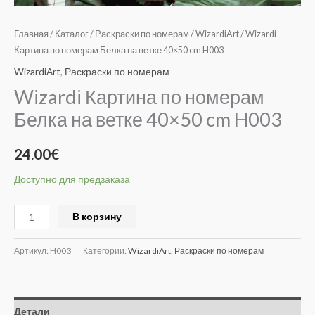
Главная
/
Каталог
/
Раскраски по номерам
/
WizardiArt
/ Wizardi
Картина по номерам Белка на ветке 40×50 cm H003
WizardiArt
,
Раскраски по номерам
Wizardi Картина по номерам
Белка на ветке 40×50 cm H003
24.00
€
Доступно для предзаказа
Alternative:
В корзину
Артикул:
H003
Категории:
WizardiArt
,
Раскраски по номерам
Детали