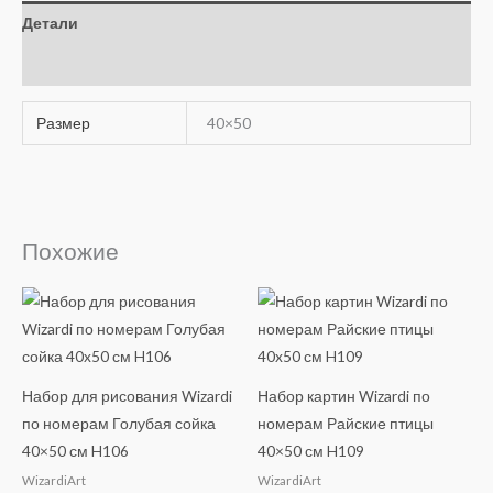
Детали
Отзывы (0)
Размер
40×50
Похожие
Набор для рисования Wizardi
Набор картин Wizardi по
по номерам Голубая сойка
номерам Райские птицы
40×50 см H106
40×50 см H109
WizardiArt
WizardiArt